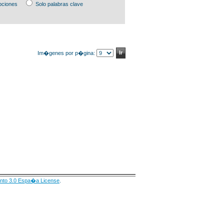
pciones
Solo palabras clave
Im�genes por p�gina:
nto 3.0 Espa�a License
.