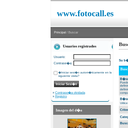
www.fotocall.es
Principal
/ Buscar
Bus
Usuarios registrados
Usuario:
Su b�
Contrase�a:
Busc
�Iniciar sesi�n autom�ticamente en la
siguiente visita?
B�sq
Puede
defin
defin
»
Contrase�a olvidada
compa
»
Registro
B�sq
Utili
Imagen del d�a
Crit
Cate
Busc