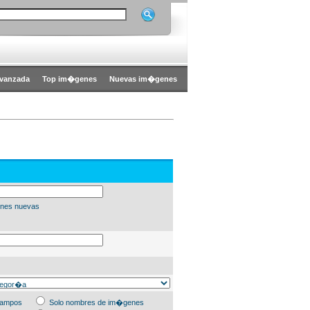
vanzada
Top im�genes
Nuevas im�genes
nes nuevas
campos
Solo nombres de im�genes