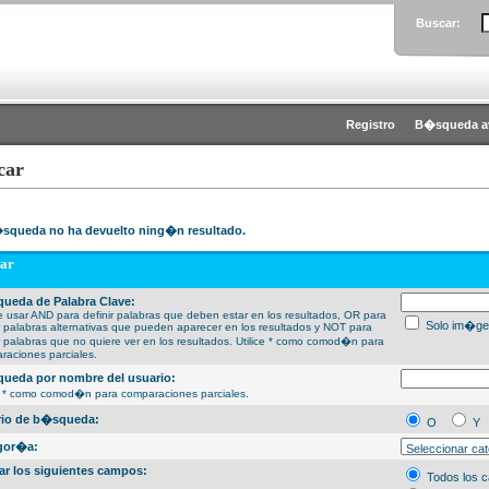
Buscar:
Registro
B�squeda a
car
squeda no ha devuelto ning�n resultado.
ar
ueda de Palabra Clave:
 usar AND para definir palabras que deben estar en los resultados, OR para
Solo im�ge
ir palabras alternativas que pueden aparecer en los resultados y NOT para
ir palabras que no quiere ver en los resultados. Utilice * como comod�n para
raciones parciales.
ueda por nombre del usuario:
ce * como comod�n para comparaciones parciales.
erio de b�squeda:
O
Y
gor�a:
ar los siguientes campos:
Todos los 