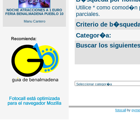
Utilice * como comod�n 
NOCHE ATRACCIONES A 1 EURO
parciales.
FERIA BENALMADENA PUEBLO 10
Manu Cantero
Criterio de b�squeda
Categor�a:
Buscar los siguiente
fotocall
by
pyme