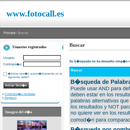
www.fotocall.es
Principal
/ Buscar
Buscar
Usuarios registrados
Usuario:
Su b�squeda no ha devuelto ning�n r
Contrase�a:
Buscar
�Iniciar sesi�n autom�ticamente en la
siguiente visita?
B�squeda de Palabra
Puede usar AND para defi
deben estar en los result
»
Contrase�a olvidada
»
Registro
palabras alternativas qu
los resultados y NOT para
Imagen del d�a
no quiere ver en los resul
comod�n para comparaci
B�squeda por nombre