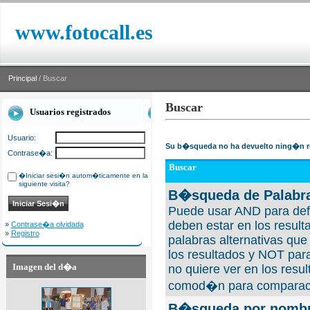
www.fotocall.es
Principal
/ Buscar
Buscar
Usuarios registrados
Usuario:
Su b�squeda no ha devuelto ning�n r
Contrase�a:
Buscar
�Iniciar sesi�n autom�ticamente en la
siguiente visita?
B�squeda de Palabra
Puede usar AND para defi
deben estar en los result
»
Contrase�a olvidada
»
Registro
palabras alternativas qu
los resultados y NOT para
Imagen del d�a
no quiere ver en los resul
comod�n para comparaci
B�squeda por nombre