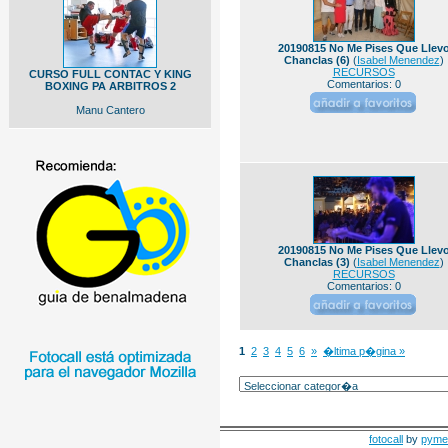
20190815 No Me Pises Que Llev
Chanclas (6)
(
Isabel Menendez
)
RECURSOS
CURSO FULL CONTAC Y KING
Comentarios: 0
BOXING PA ARBITROS 2
Manu Cantero
20190815 No Me Pises Que Llev
Chanclas (3)
(
Isabel Menendez
)
RECURSOS
Comentarios: 0
1
2
3
4
5
6
»
�ltima p�gina »
fotocall
by
pyme