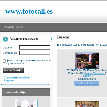
www.fotocall.es
Principal
/ Buscar
Buscar
Usuarios registrados
Encontradas: 12517 im�gene(s) on 1391 p
Usuario:
Contrase�a:
�Iniciar sesi�n autom�ticamente en la
siguiente visita?
20190815 No Me Pises Que Llev
Chanclas (9)
(
Isabel Menendez
)
RECURSOS
»
Contrase�a olvidada
Comentarios: 0
»
Registro
Imagen del d�a