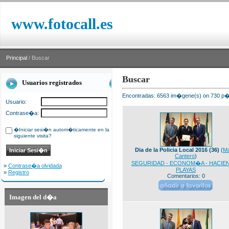
www.fotocall.es
Principal
/ Buscar
Buscar
Usuarios registrados
Encontradas: 6563 im�gene(s) on 730 p�g
Usuario:
Contrase�a:
�Iniciar sesi�n autom�ticamente en la
siguiente visita?
Dia de la Policia Local 2016 (36)
(
M
Cantero
)
SEGURIDAD - ECONOM�A - HACIEN
»
Contrase�a olvidada
PLAYAS
»
Registro
Comentarios: 0
Imagen del d�a