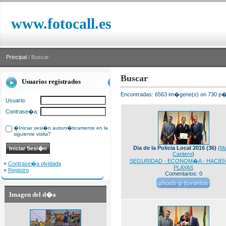
www.fotocall.es
Principal
/ Buscar
Buscar
Usuarios registrados
Encontradas: 6563 im�gene(s) on 730 p�g
Usuario:
Contrase�a:
�Iniciar sesi�n autom�ticamente en la
siguiente visita?
Dia de la Policia Local 2016 (36)
(
M
Cantero
)
SEGURIDAD - ECONOM�A - HACIEN
»
Contrase�a olvidada
PLAYAS
»
Registro
Comentarios: 0
Imagen del d�a