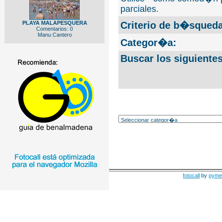
parciales.
PLAYA MALAPESQUERA
Criterio de b�squeda
Comentarios: 0
Manu Cantero
Categor�a:
Buscar los siguiente
fotocall
by
pyme