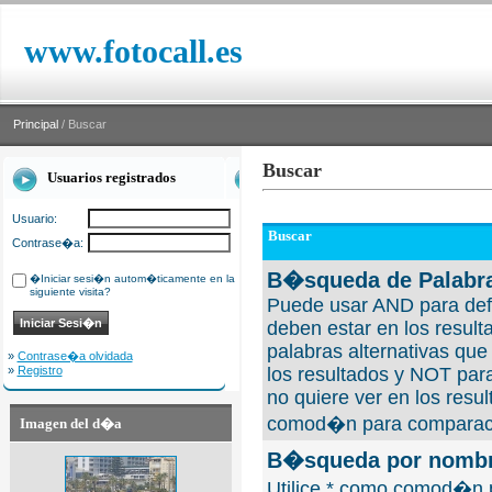
www.fotocall.es
Principal
/ Buscar
Buscar
Usuarios registrados
Usuario:
Buscar
Contrase�a:
B�squeda de Palabra
�Iniciar sesi�n autom�ticamente en la
siguiente visita?
Puede usar AND para defi
deben estar en los result
palabras alternativas qu
»
Contrase�a olvidada
»
Registro
los resultados y NOT para
no quiere ver en los resul
comod�n para comparaci
Imagen del d�a
B�squeda por nombre
Utilice * como comod�n 