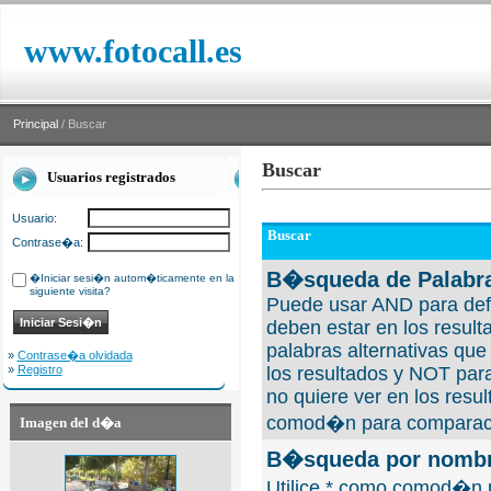
www.fotocall.es
Principal
/ Buscar
Buscar
Usuarios registrados
Usuario:
Buscar
Contrase�a:
B�squeda de Palabra
�Iniciar sesi�n autom�ticamente en la
siguiente visita?
Puede usar AND para defi
deben estar en los result
palabras alternativas qu
»
Contrase�a olvidada
»
Registro
los resultados y NOT para
no quiere ver en los resul
comod�n para comparaci
Imagen del d�a
B�squeda por nombre
Utilice * como comod�n 