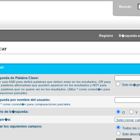
Buscar:
Registro
B�squeda a
car
ar
ueda de Palabra Clave:
 usar AND para definir palabras que deben estar en los resultados, OR para
Solo im�ge
ir palabras alternativas que pueden aparecer en los resultados y NOT para
ir palabras que no quiere ver en los resultados. Utilice * como comod�n para
raciones parciales.
ueda por nombre del usuario:
ce * como comod�n para comparaciones parciales.
erio de b�squeda:
O
Y
gor�a:
ar los siguientes campos:
Todos los 
Solo descri