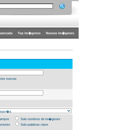
vanzada
Top im�genes
Nuevas im�genes
nes nuevas
campos
Solo nombres de im�genes
pciones
Solo palabras clave