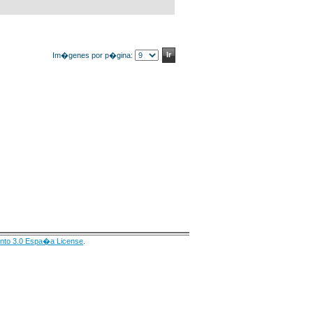
Im�genes por p�gina:
nto 3.0 Espa�a License
.