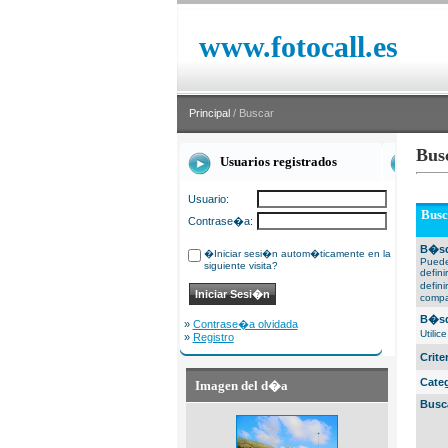
www.fotocall.es
Principal
/ Buscar
Bus
Usuarios registrados
Usuario:
Busc
Contrase�a:
B�sq
�Iniciar sesi�n autom�ticamente en la
Puede
siguiente visita?
defin
defin
compa
B�sq
»
Contrase�a olvidada
Utili
»
Registro
Crit
Cate
Imagen del d�a
Busc