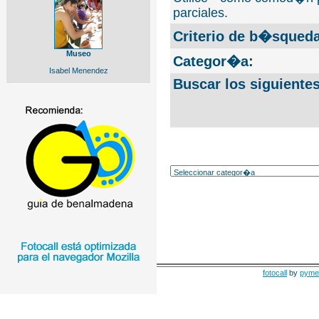
parciales.
Criterio de b�squeda
Museo
Categor�a:
Isabel Menendez
Buscar los siguiente
fotocall
by
pyme