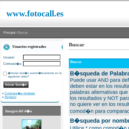
www.fotocall.es
Principal
/ Buscar
Buscar
Usuarios registrados
Usuario:
Buscar
Contrase�a:
B�squeda de Palabra
�Iniciar sesi�n autom�ticamente en la
siguiente visita?
Puede usar AND para defi
deben estar en los result
palabras alternativas qu
»
Contrase�a olvidada
»
Registro
los resultados y NOT para
no quiere ver en los resul
comod�n para comparaci
Imagen del d�a
B�squeda por nombre
Utilice * como comod�n 