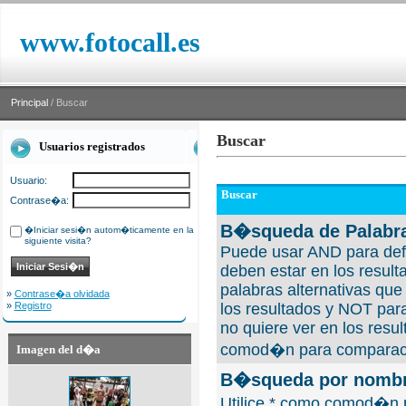
www.fotocall.es
Principal
/ Buscar
Buscar
Usuarios registrados
Usuario:
Buscar
Contrase�a:
B�squeda de Palabra
�Iniciar sesi�n autom�ticamente en la
siguiente visita?
Puede usar AND para defi
deben estar en los result
palabras alternativas qu
»
Contrase�a olvidada
»
Registro
los resultados y NOT para
no quiere ver en los resul
comod�n para comparaci
Imagen del d�a
B�squeda por nombre
Utilice * como comod�n 