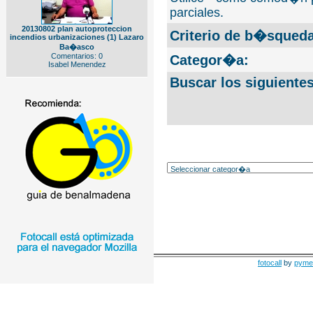
parciales.
20130802 plan autoproteccion
Criterio de b�squeda
incendios urbanizaciones (1) Lazaro
Ba�asco
Comentarios: 0
Categor�a:
Isabel Menendez
Buscar los siguiente
fotocall
by
pyme