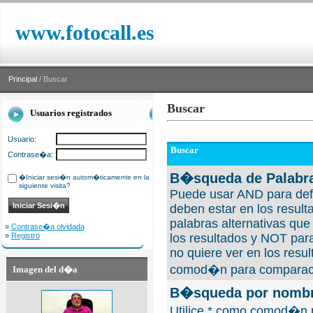
www.fotocall.es
Principal
/ Buscar
Buscar
Usuarios registrados
Usuario:
Buscar
Contrase�a:
B�squeda de Palabra
�Iniciar sesi�n autom�ticamente en la
siguiente visita?
Puede usar AND para defi
deben estar en los result
palabras alternativas qu
»
Contrase�a olvidada
»
Registro
los resultados y NOT para
no quiere ver en los resul
comod�n para comparaci
Imagen del d�a
B�squeda por nombre
Utilice * como comod�n 