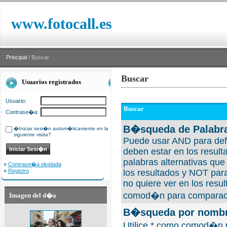
www.fotocall.es
Principal
/ Buscar
Buscar
Usuarios registrados
Usuario:
Buscar
Contrase�a:
B�squeda de Palabra
�Iniciar sesi�n autom�ticamente en la
siguiente visita?
Puede usar AND para defi
deben estar en los result
palabras alternativas qu
»
Contrase�a olvidada
»
Registro
los resultados y NOT para
no quiere ver en los resul
comod�n para comparaci
Imagen del d�a
B�squeda por nombre
Utilice * como comod�n 