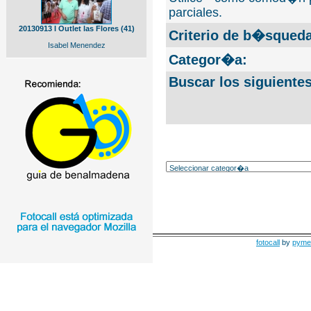
parciales.
20130913 I Outlet las Flores (41)
Criterio de b�squeda
Isabel Menendez
Categor�a:
Buscar los siguiente
fotocall
by
pyme