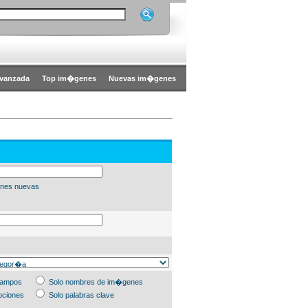
vanzada
Top im�genes
Nuevas im�genes
nes nuevas
campos
Solo nombres de im�genes
pciones
Solo palabras clave