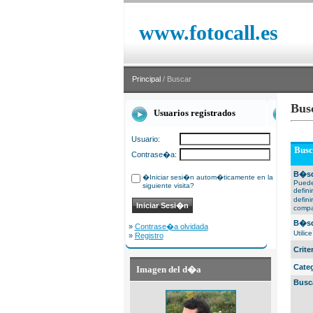
www.fotocall.es
Principal
/ Buscar
Bus
Usuarios registrados
Usuario:
Busc
Contrase�a:
B�sq
�Iniciar sesi�n autom�ticamente en la
Puede
siguiente visita?
defin
defin
compa
B�sq
»
Contrase�a olvidada
Utili
»
Registro
Crit
Cate
Imagen del d�a
Busc