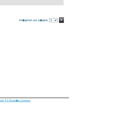
Im�genes por p�gina:
nto 3.0 Espa�a License
.