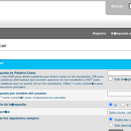
Buscar:
Registro
B�squeda a
car
ar
ueda de Palabra Clave:
 usar AND para definir palabras que deben estar en los resultados, OR para
Solo im�ge
ir palabras alternativas que pueden aparecer en los resultados y NOT para
ir palabras que no quiere ver en los resultados. Utilice * como comod�n para
raciones parciales.
ueda por nombre del usuario:
ce * como comod�n para comparaciones parciales.
erio de b�squeda:
O
Y
gor�a:
ar los siguientes campos:
Todos los 
Solo descri