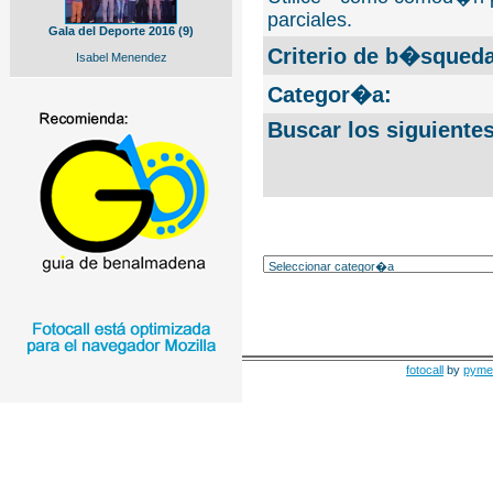
parciales.
Gala del Deporte 2016 (9)
Criterio de b�squeda
Isabel Menendez
Categor�a:
Buscar los siguiente
fotocall
by
pyme