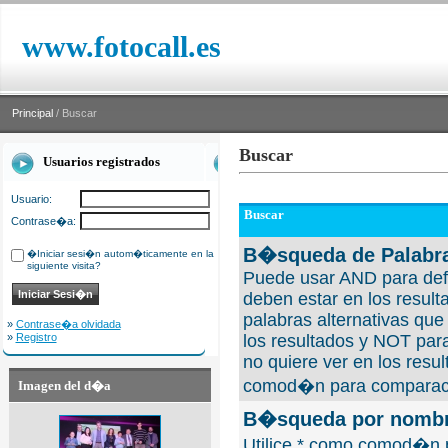
www.fotocall.es
Principal
/ Buscar
Buscar
Usuarios registrados
Usuario:
Buscar
Contrase�a:
B�squeda de Palabra
�Iniciar sesi�n autom�ticamente en la
siguiente visita?
Puede usar AND para defi
deben estar en los result
palabras alternativas qu
»
Contrase�a olvidada
»
Registro
los resultados y NOT para
no quiere ver en los resul
comod�n para comparaci
Imagen del d�a
B�squeda por nombre
Utilice * como comod�n 