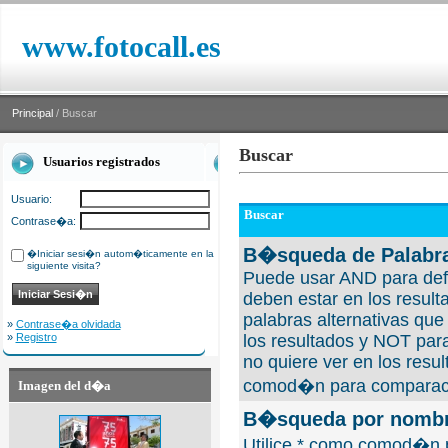
www.fotocall.es
Principal
/ Buscar
Buscar
Usuarios registrados
Usuario:
Buscar
Contrase�a:
B�squeda de Palabra
�Iniciar sesi�n autom�ticamente en la
siguiente visita?
Puede usar AND para defi
deben estar en los result
palabras alternativas qu
»
Contrase�a olvidada
»
Registro
los resultados y NOT para
no quiere ver en los resul
comod�n para comparaci
Imagen del d�a
B�squeda por nombre
Utilice * como comod�n 