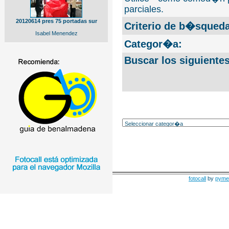
parciales.
20120614 pres 75 portadas sur
Criterio de b�squeda
Isabel Menendez
Categor�a:
Buscar los siguiente
fotocall
by
pyme