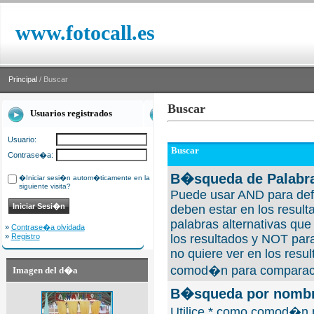
www.fotocall.es
Principal
/ Buscar
Buscar
Usuarios registrados
Usuario:
Buscar
Contrase�a:
B�squeda de Palabra
�Iniciar sesi�n autom�ticamente en la
siguiente visita?
Puede usar AND para defi
deben estar en los result
palabras alternativas qu
»
Contrase�a olvidada
»
Registro
los resultados y NOT para
no quiere ver en los resul
comod�n para comparaci
Imagen del d�a
B�squeda por nombre
Utilice * como comod�n 