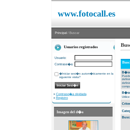
www.fotocall.es
Principal
/ Buscar
Bus
Usuarios registrados
Usuario:
Busc
Contrase�a:
B�sq
�Iniciar sesi�n autom�ticamente en la
Puede
siguiente visita?
defin
defin
compa
B�sq
»
Contrase�a olvidada
Utili
»
Registro
Crit
Cate
Imagen del d�a
Busc