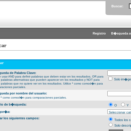
Buscar:
Registro
B�squeda a
car
ar
ueda de Palabra Clave:
 usar AND para definir palabras que deben estar en los resultados, OR para
Solo im�ge
ir palabras alternativas que pueden aparecer en los resultados y NOT para
ir palabras que no quiere ver en los resultados. Utilice * como comod�n para
raciones parciales.
ueda por nombre del usuario:
ce * como comod�n para comparaciones parciales.
erio de b�squeda:
O
Y
gor�a:
ar los siguientes campos:
Todos los 
Solo descri