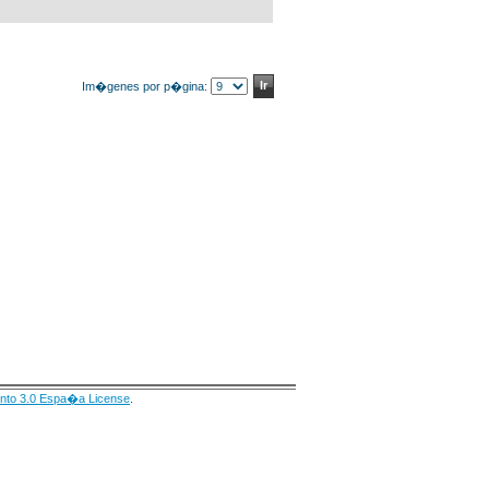
Im�genes por p�gina:
nto 3.0 Espa�a License
.