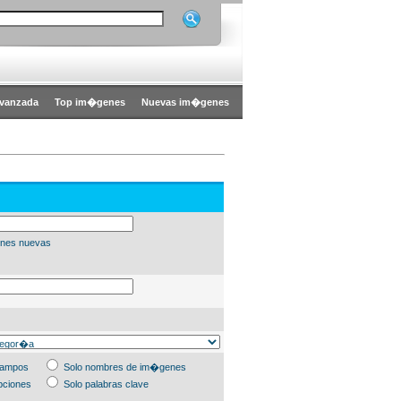
vanzada
Top im�genes
Nuevas im�genes
nes nuevas
campos
Solo nombres de im�genes
pciones
Solo palabras clave