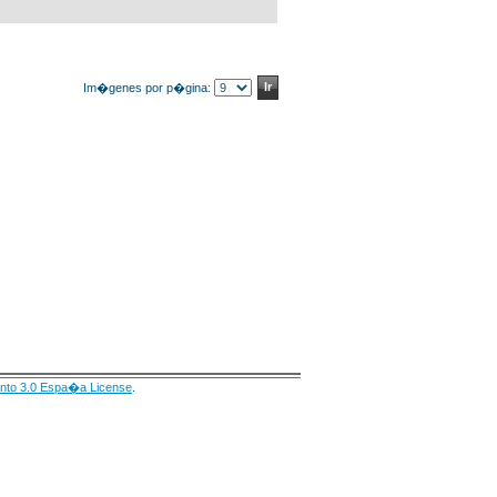
Im�genes por p�gina:
nto 3.0 Espa�a License
.