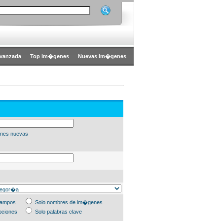
vanzada
Top im�genes
Nuevas im�genes
nes nuevas
campos
Solo nombres de im�genes
pciones
Solo palabras clave