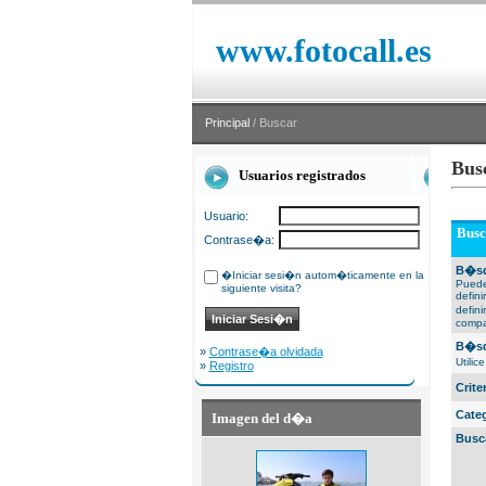
www.fotocall.es
Principal
/ Buscar
Bus
Usuarios registrados
Usuario:
Busc
Contrase�a:
B�sq
�Iniciar sesi�n autom�ticamente en la
Puede
siguiente visita?
defin
defin
compa
B�sq
»
Contrase�a olvidada
Utili
»
Registro
Crit
Cate
Imagen del d�a
Busc