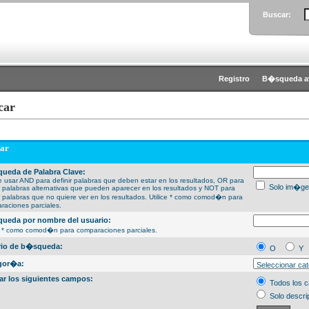
Buscar:
Registro
B�squeda a
car
ar
ueda de Palabra Clave:
 usar AND para definir palabras que deben estar en los resultados, OR para
Solo im�ge
ir palabras alternativas que pueden aparecer en los resultados y NOT para
ir palabras que no quiere ver en los resultados. Utilice * como comod�n para
raciones parciales.
ueda por nombre del usuario:
ce * como comod�n para comparaciones parciales.
erio de b�squeda:
O
Y
gor�a:
ar los siguientes campos:
Todos los 
Solo descri