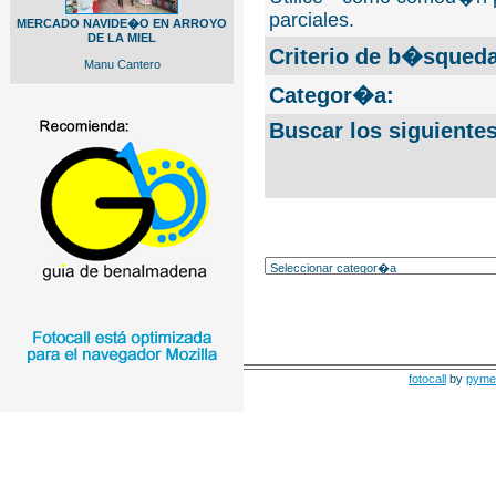
parciales.
MERCADO NAVIDE�O EN ARROYO
DE LA MIEL
Criterio de b�squeda
Manu Cantero
Categor�a:
Buscar los siguiente
fotocall
by
pyme