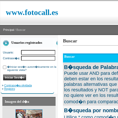
www.fotocall.es
Principal
/ Buscar
Buscar
Usuarios registrados
Usuario:
Buscar
Contrase�a:
B�squeda de Palabra
�Iniciar sesi�n autom�ticamente en la
siguiente visita?
Puede usar AND para defi
deben estar en los result
palabras alternativas qu
»
Contrase�a olvidada
»
Registro
los resultados y NOT para
no quiere ver en los resul
comod�n para comparaci
Imagen del d�a
B�squeda por nombre
Utilice * como comod�n 