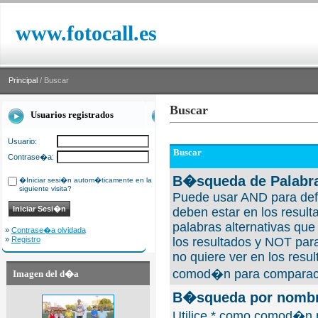
www.fotocall.es
Principal
/ Buscar
Buscar
Usuarios registrados
Usuario:
Buscar
Contrase�a:
B�squeda de Palabra
�Iniciar sesi�n autom�ticamente en la
siguiente visita?
Puede usar AND para defi
deben estar en los result
palabras alternativas qu
»
Contrase�a olvidada
»
Registro
los resultados y NOT para
no quiere ver en los resul
comod�n para comparaci
Imagen del d�a
B�squeda por nombre
Utilice * como comod�n 