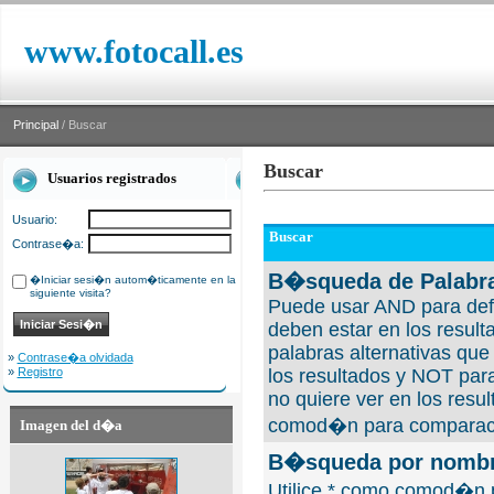
www.fotocall.es
Principal
/ Buscar
Buscar
Usuarios registrados
Usuario:
Buscar
Contrase�a:
B�squeda de Palabra
�Iniciar sesi�n autom�ticamente en la
siguiente visita?
Puede usar AND para defi
deben estar en los result
palabras alternativas qu
»
Contrase�a olvidada
»
Registro
los resultados y NOT para
no quiere ver en los resul
comod�n para comparaci
Imagen del d�a
B�squeda por nombre
Utilice * como comod�n 