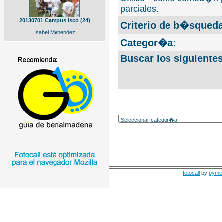
parciales.
20130701 Campus Isco (24)
Criterio de b�squeda
Isabel Menendez
Categor�a:
Buscar los siguiente
fotocall
by
pyme