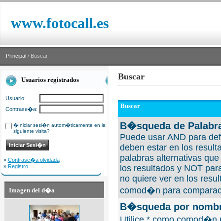
www.fotocall.es
Principal
/ Buscar
Buscar
Usuarios registrados
Usuario:
Buscar
Contrase�a:
B�squeda de Palabra
�Iniciar sesi�n autom�ticamente en la
siguiente visita?
Puede usar AND para defi
deben estar en los result
palabras alternativas qu
»
Contrase�a olvidada
»
Registro
los resultados y NOT para
no quiere ver en los resul
comod�n para comparaci
Imagen del d�a
B�squeda por nombre
Utilice * como comod�n 