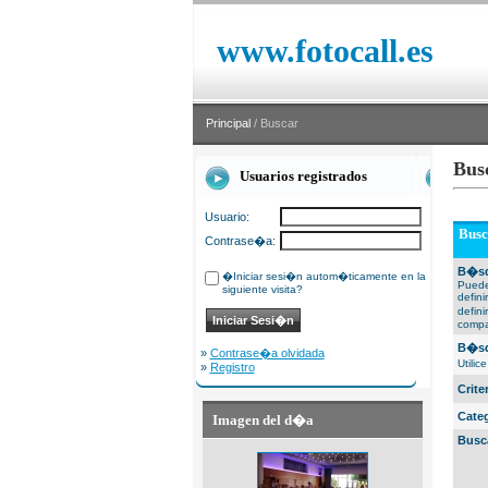
www.fotocall.es
Principal
/ Buscar
Bus
Usuarios registrados
Usuario:
Busc
Contrase�a:
B�sq
�Iniciar sesi�n autom�ticamente en la
Puede
siguiente visita?
defin
defin
compa
B�sq
»
Contrase�a olvidada
Utili
»
Registro
Crit
Cate
Imagen del d�a
Busc