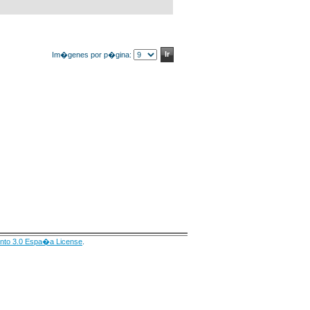
Im�genes por p�gina:
nto 3.0 Espa�a License
.