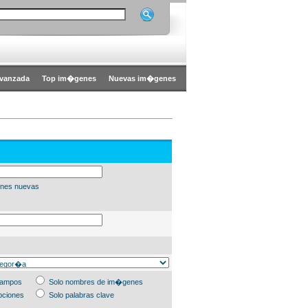
vanzada
Top im�genes
Nuevas im�genes
nes nuevas
campos
Solo nombres de im�genes
pciones
Solo palabras clave