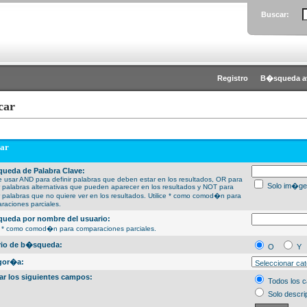
Buscar:
Registro
B�squeda a
car
ar
ueda de Palabra Clave:
 usar AND para definir palabras que deben estar en los resultados, OR para
Solo im�ge
ir palabras alternativas que pueden aparecer en los resultados y NOT para
ir palabras que no quiere ver en los resultados. Utilice * como comod�n para
raciones parciales.
ueda por nombre del usuario:
ce * como comod�n para comparaciones parciales.
erio de b�squeda:
O
Y
gor�a:
ar los siguientes campos:
Todos los 
Solo descri