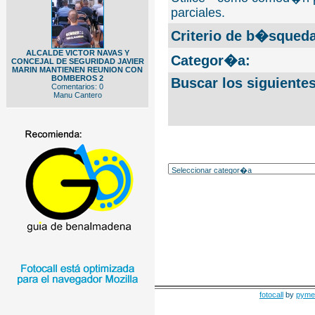
parciales.
Criterio de b�squeda
ALCALDE VICTOR NAVAS Y
Categor�a:
CONCEJAL DE SEGURIDAD JAVIER
MARIN MANTIENEN REUNION CON
BOMBEROS 2
Buscar los siguiente
Comentarios: 0
Manu Cantero
fotocall
by
pyme