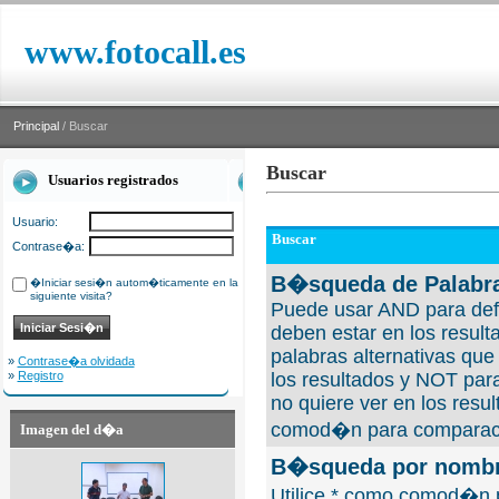
www.fotocall.es
Principal
/ Buscar
Buscar
Usuarios registrados
Usuario:
Buscar
Contrase�a:
B�squeda de Palabra
�Iniciar sesi�n autom�ticamente en la
siguiente visita?
Puede usar AND para defi
deben estar en los result
palabras alternativas qu
»
Contrase�a olvidada
»
Registro
los resultados y NOT para
no quiere ver en los resul
comod�n para comparaci
Imagen del d�a
B�squeda por nombre
Utilice * como comod�n 