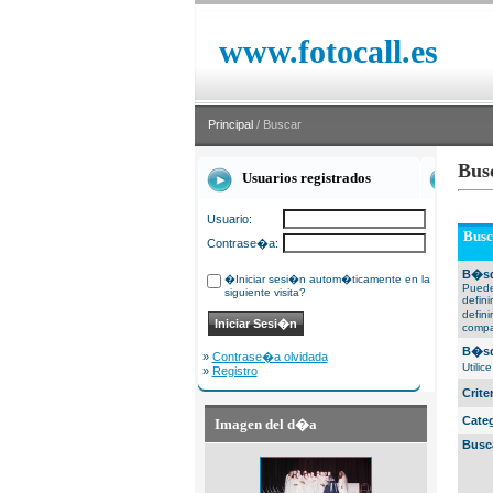
www.fotocall.es
Principal
/ Buscar
Bus
Usuarios registrados
Usuario:
Busc
Contrase�a:
B�sq
�Iniciar sesi�n autom�ticamente en la
Puede
siguiente visita?
defin
defin
compa
B�sq
»
Contrase�a olvidada
Utili
»
Registro
Crit
Cate
Imagen del d�a
Busc