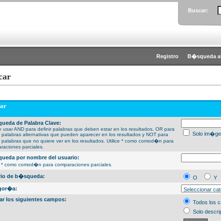
Buscar:
Registro
B�squeda a
car
ar
ueda de Palabra Clave:
 usar AND para definir palabras que deben estar en los resultados, OR para
Solo im�ge
ir palabras alternativas que pueden aparecer en los resultados y NOT para
ir palabras que no quiere ver en los resultados. Utilice * como comod�n para
raciones parciales.
ueda por nombre del usuario:
ce * como comod�n para comparaciones parciales.
erio de b�squeda:
O
Y
gor�a:
ar los siguientes campos:
Todos los 
Solo descri