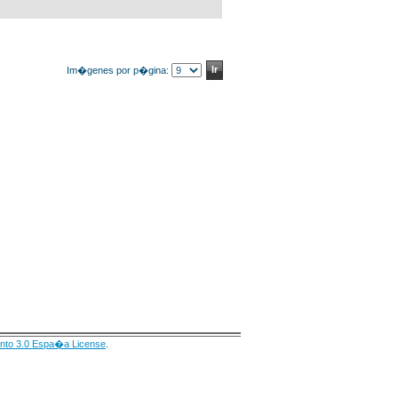
Im�genes por p�gina:
nto 3.0 Espa�a License
.