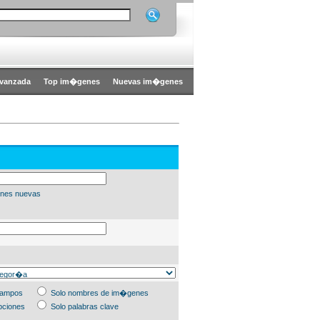
vanzada
Top im�genes
Nuevas im�genes
nes nuevas
campos
Solo nombres de im�genes
pciones
Solo palabras clave