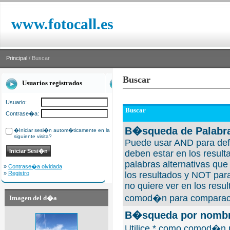
www.fotocall.es
Principal
/ Buscar
Buscar
Usuarios registrados
Usuario:
Buscar
Contrase�a:
B�squeda de Palabra
�Iniciar sesi�n autom�ticamente en la
siguiente visita?
Puede usar AND para defi
deben estar en los result
palabras alternativas qu
»
Contrase�a olvidada
»
Registro
los resultados y NOT para
no quiere ver en los resul
comod�n para comparaci
Imagen del d�a
B�squeda por nombre
Utilice * como comod�n 