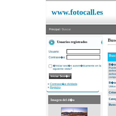
www.fotocall.es
Principal
/ Buscar
Bus
Usuarios registrados
Usuario:
Busc
Contrase�a:
B�sq
�Iniciar sesi�n autom�ticamente en la
Puede
siguiente visita?
defin
defin
compa
B�sq
»
Contrase�a olvidada
Utili
»
Registro
Crit
Cate
Imagen del d�a
Busc