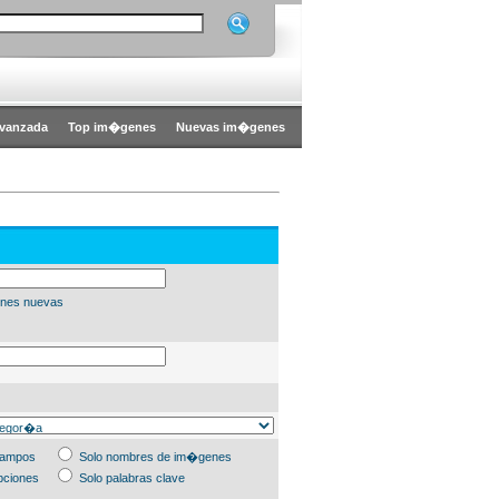
vanzada
Top im�genes
Nuevas im�genes
nes nuevas
campos
Solo nombres de im�genes
pciones
Solo palabras clave