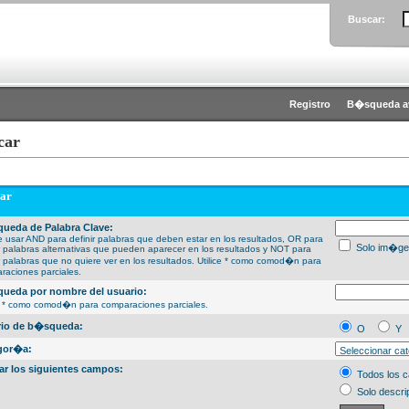
Buscar:
Registro
B�squeda a
car
ar
ueda de Palabra Clave:
 usar AND para definir palabras que deben estar en los resultados, OR para
Solo im�ge
ir palabras alternativas que pueden aparecer en los resultados y NOT para
ir palabras que no quiere ver en los resultados. Utilice * como comod�n para
raciones parciales.
ueda por nombre del usuario:
ce * como comod�n para comparaciones parciales.
erio de b�squeda:
O
Y
gor�a:
ar los siguientes campos:
Todos los 
Solo descri