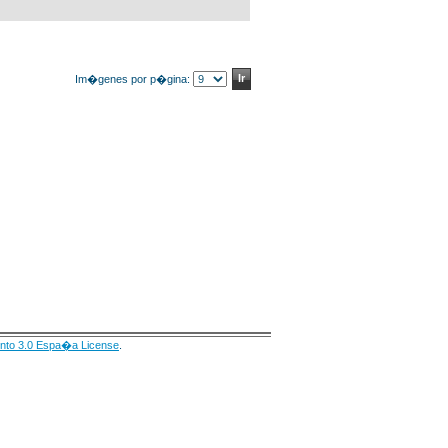
Im�genes por p�gina:
nto 3.0 Espa�a License
.