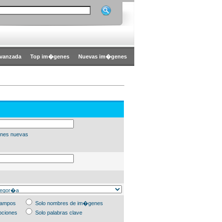
vanzada
Top im�genes
Nuevas im�genes
nes nuevas
campos
Solo nombres de im�genes
pciones
Solo palabras clave