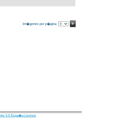
Im�genes por p�gina:
nto 3.0 Espa�a License
.