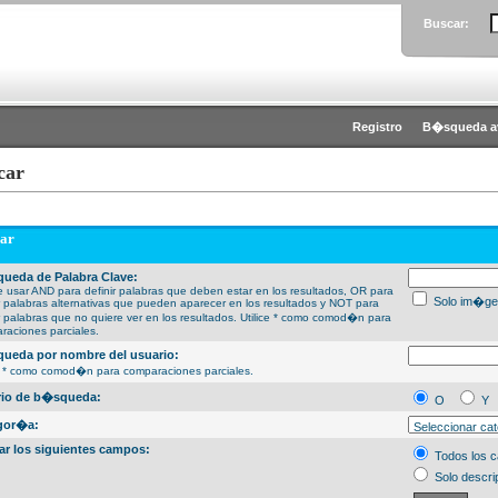
Buscar:
Registro
B�squeda a
car
ar
ueda de Palabra Clave:
 usar AND para definir palabras que deben estar en los resultados, OR para
Solo im�ge
ir palabras alternativas que pueden aparecer en los resultados y NOT para
ir palabras que no quiere ver en los resultados. Utilice * como comod�n para
raciones parciales.
ueda por nombre del usuario:
ce * como comod�n para comparaciones parciales.
erio de b�squeda:
O
Y
gor�a:
ar los siguientes campos:
Todos los 
Solo descri