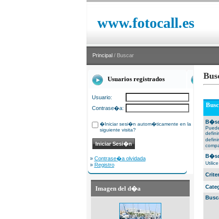
www.fotocall.es
Principal
/ Buscar
Bus
Usuarios registrados
Usuario:
Busc
Contrase�a:
B�sq
�Iniciar sesi�n autom�ticamente en la
Puede
siguiente visita?
defin
defin
compa
B�sq
»
Contrase�a olvidada
Utili
»
Registro
Crit
Cate
Imagen del d�a
Busc