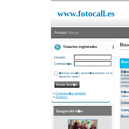
www.fotocall.es
Principal
/ Buscar
Bus
Usuarios registrados
Usuario:
Busc
Contrase�a:
B�sq
�Iniciar sesi�n autom�ticamente en la
Puede
siguiente visita?
defin
defin
compa
B�sq
»
Contrase�a olvidada
Utili
»
Registro
Crit
Cate
Imagen del d�a
Busc