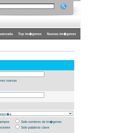
vanzada
Top im�genes
Nuevas im�genes
nes nuevas
campos
Solo nombres de im�genes
pciones
Solo palabras clave