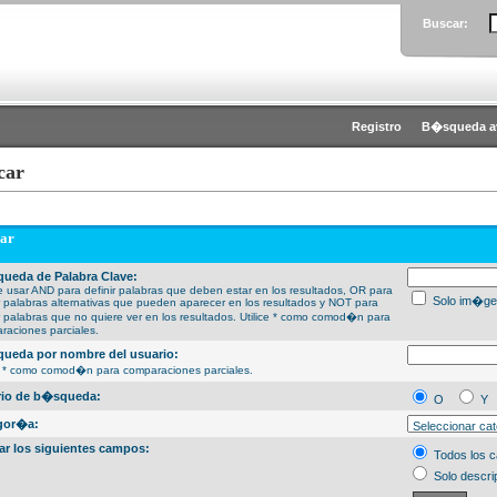
Buscar:
Registro
B�squeda a
car
ar
ueda de Palabra Clave:
 usar AND para definir palabras que deben estar en los resultados, OR para
Solo im�ge
ir palabras alternativas que pueden aparecer en los resultados y NOT para
ir palabras que no quiere ver en los resultados. Utilice * como comod�n para
raciones parciales.
ueda por nombre del usuario:
ce * como comod�n para comparaciones parciales.
erio de b�squeda:
O
Y
gor�a:
ar los siguientes campos:
Todos los 
Solo descri