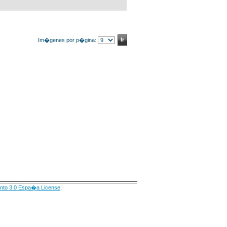
Im�genes por p�gina:
nto 3.0 Espa�a License
.