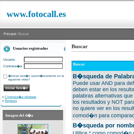
www.fotocall.es
Principal
/ Buscar
Buscar
Usuarios registrados
Usuario:
Buscar
Contrase�a:
B�squeda de Palabra
�Iniciar sesi�n autom�ticamente en la
siguiente visita?
Puede usar AND para defi
deben estar en los result
palabras alternativas qu
»
Contrase�a olvidada
»
Registro
los resultados y NOT para
no quiere ver en los resul
comod�n para comparaci
Imagen del d�a
B�squeda por nombre
Utilice * como comod�n 