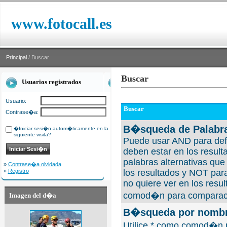
www.fotocall.es
Principal
/ Buscar
Buscar
Usuarios registrados
Usuario:
Buscar
Contrase�a:
B�squeda de Palabra
�Iniciar sesi�n autom�ticamente en la
siguiente visita?
Puede usar AND para defi
deben estar en los result
palabras alternativas qu
»
Contrase�a olvidada
»
Registro
los resultados y NOT para
no quiere ver en los resul
comod�n para comparaci
Imagen del d�a
B�squeda por nombre
Utilice * como comod�n 