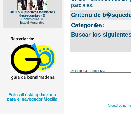
parciales.
20130531 practicas bomberos
Criterio de b�squeda
desescombro (3)
Comentarios: 0
Isabel Menendez
Categor�a:
Buscar los siguiente
fotocall
by
pyme