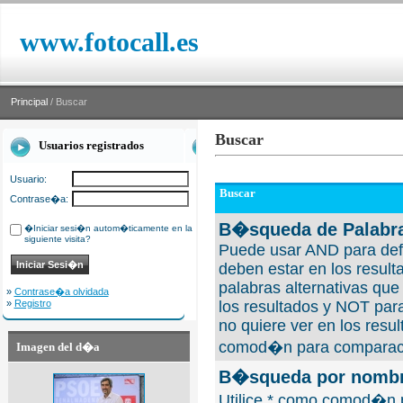
www.fotocall.es
Principal
/ Buscar
Buscar
Usuarios registrados
Usuario:
Buscar
Contrase�a:
B�squeda de Palabra
�Iniciar sesi�n autom�ticamente en la
siguiente visita?
Puede usar AND para defi
deben estar en los result
palabras alternativas qu
»
Contrase�a olvidada
»
Registro
los resultados y NOT para
no quiere ver en los resul
comod�n para comparaci
Imagen del d�a
B�squeda por nombre
Utilice * como comod�n 