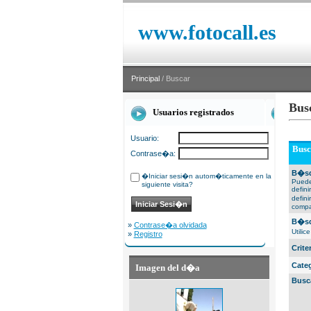
www.fotocall.es
Principal
/ Buscar
Bus
Usuarios registrados
Usuario:
Busc
Contrase�a:
B�sq
�Iniciar sesi�n autom�ticamente en la
Puede
siguiente visita?
defin
defin
compa
B�sq
»
Contrase�a olvidada
Utili
»
Registro
Crit
Cate
Imagen del d�a
Busc