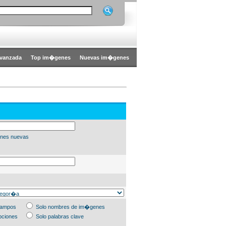
vanzada
Top im�genes
Nuevas im�genes
nes nuevas
campos
Solo nombres de im�genes
pciones
Solo palabras clave