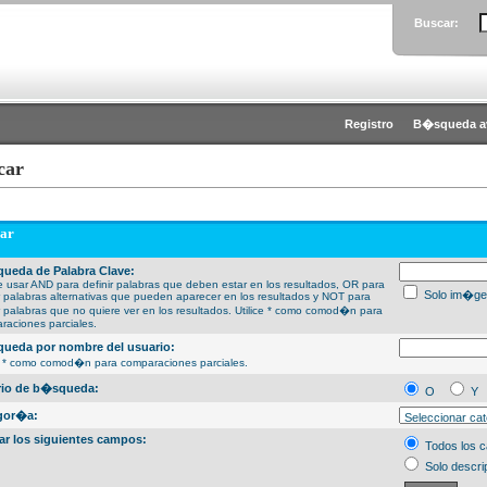
Buscar:
Registro
B�squeda a
car
ar
ueda de Palabra Clave:
 usar AND para definir palabras que deben estar en los resultados, OR para
Solo im�ge
ir palabras alternativas que pueden aparecer en los resultados y NOT para
ir palabras que no quiere ver en los resultados. Utilice * como comod�n para
raciones parciales.
ueda por nombre del usuario:
ce * como comod�n para comparaciones parciales.
erio de b�squeda:
O
Y
gor�a:
ar los siguientes campos:
Todos los 
Solo descri