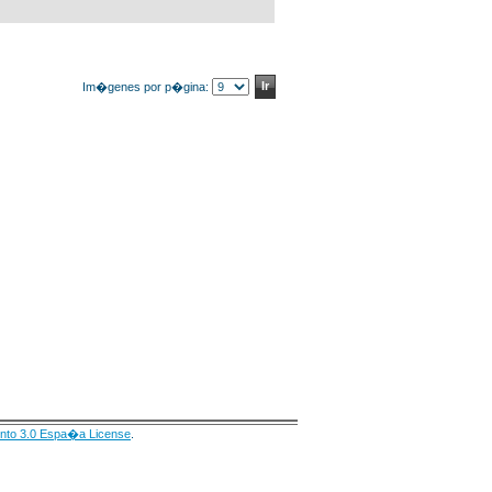
Im�genes por p�gina:
nto 3.0 Espa�a License
.