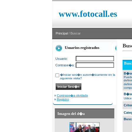
www.fotocall.es
Principal
/ Buscar
Bus
Usuarios registrados
Usuario:
Busc
Contrase�a:
B�sq
�Iniciar sesi�n autom�ticamente en la
Puede
siguiente visita?
defin
defin
compa
B�sq
»
Contrase�a olvidada
Utili
»
Registro
Crit
Cate
Imagen del d�a
Busc