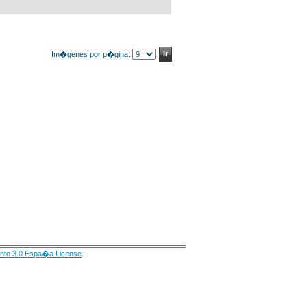
Im�genes por p�gina:
nto 3.0 Espa�a License
.