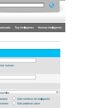
vanzada
Top im�genes
Nuevas im�genes
nes nuevas
campos
Solo nombres de im�genes
pciones
Solo palabras clave