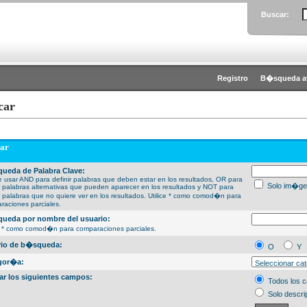
Buscar:
Registro
B�squeda a
car
ar
ueda de Palabra Clave:
 usar AND para definir palabras que deben estar en los resultados, OR para
Solo im�ge
ir palabras alternativas que pueden aparecer en los resultados y NOT para
ir palabras que no quiere ver en los resultados. Utilice * como comod�n para
raciones parciales.
ueda por nombre del usuario:
ce * como comod�n para comparaciones parciales.
erio de b�squeda:
O
Y
gor�a:
ar los siguientes campos:
Todos los 
Solo descri