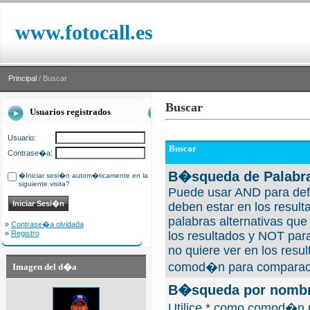
www.fotocall.es
Principal
/ Buscar
Buscar
Usuarios registrados
Usuario:
Buscar
Contrase�a:
B�squeda de Palabra
�Iniciar sesi�n autom�ticamente en la
siguiente visita?
Puede usar AND para defi
deben estar en los result
palabras alternativas qu
»
Contrase�a olvidada
»
Registro
los resultados y NOT para
no quiere ver en los resul
comod�n para comparaci
Imagen del d�a
B�squeda por nombre
Utilice * como comod�n 