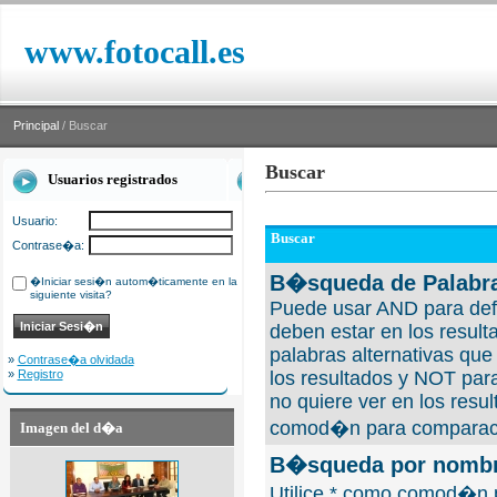
www.fotocall.es
Principal
/ Buscar
Buscar
Usuarios registrados
Usuario:
Buscar
Contrase�a:
B�squeda de Palabra
�Iniciar sesi�n autom�ticamente en la
siguiente visita?
Puede usar AND para defi
deben estar en los result
palabras alternativas qu
»
Contrase�a olvidada
»
Registro
los resultados y NOT para
no quiere ver en los resul
comod�n para comparaci
Imagen del d�a
B�squeda por nombre
Utilice * como comod�n 