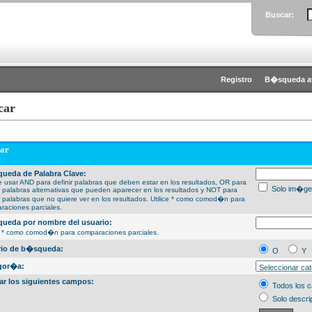
Buscar:
Registro
B�squeda a
car
ar
ueda de Palabra Clave:
 usar AND para definir palabras que deben estar en los resultados, OR para
Solo im�ge
ir palabras alternativas que pueden aparecer en los resultados y NOT para
ir palabras que no quiere ver en los resultados. Utilice * como comod�n para
raciones parciales.
ueda por nombre del usuario:
ce * como comod�n para comparaciones parciales.
erio de b�squeda:
O
Y
gor�a:
ar los siguientes campos:
Todos los 
Solo descri