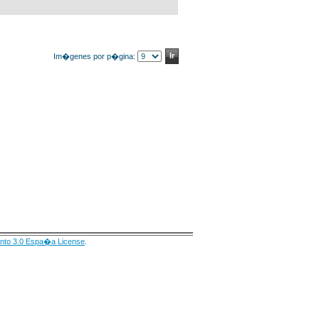
Im�genes por p�gina:
nto 3.0 Espa�a License
.