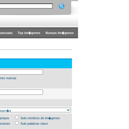
vanzada
Top im�genes
Nuevas im�genes
nes nuevas
campos
Solo nombres de im�genes
pciones
Solo palabras clave