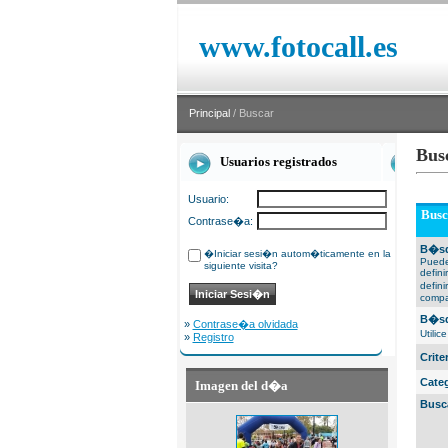
www.fotocall.es
Principal
/ Buscar
Bus
Usuarios registrados
Usuario:
Busc
Contrase�a:
B�sq
�Iniciar sesi�n autom�ticamente en la
Puede
siguiente visita?
defin
defin
compa
B�sq
»
Contrase�a olvidada
Utili
»
Registro
Crit
Cate
Imagen del d�a
Busc