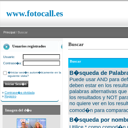
www.fotocall.es
Principal
/ Buscar
Buscar
Usuarios registrados
Usuario:
Buscar
Contrase�a:
B�squeda de Palabra
�Iniciar sesi�n autom�ticamente en la
siguiente visita?
Puede usar AND para defi
deben estar en los result
palabras alternativas qu
»
Contrase�a olvidada
»
Registro
los resultados y NOT para
no quiere ver en los resul
comod�n para comparaci
Imagen del d�a
B�squeda por nombre
Utilice * como comod�n 