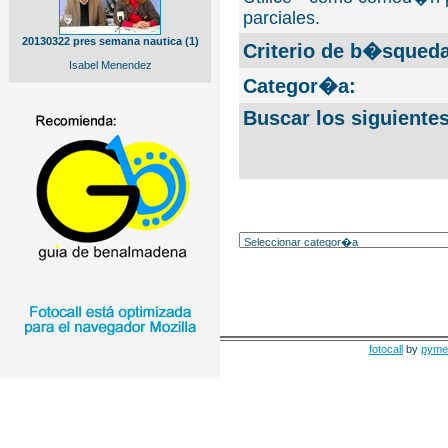
parciales.
20130322 pres semana nautica (1)
Criterio de b�squeda
Isabel Menendez
Categor�a:
Buscar los siguiente
fotocall
by
pyme