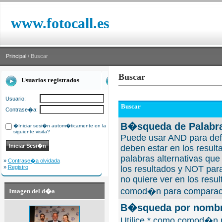
www.fotocall.es
Principal
/ Buscar
Buscar
Usuarios registrados
Usuario:
Buscar
Contrase�a:
B�squeda de Palabra
�Iniciar sesi�n autom�ticamente en la
siguiente visita?
Puede usar AND para defi
deben estar en los result
palabras alternativas qu
»
Contrase�a olvidada
»
Registro
los resultados y NOT para
no quiere ver en los resul
comod�n para comparaci
Imagen del d�a
B�squeda por nombre
Utilice * como comod�n 