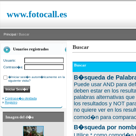
www.fotocall.es
Principal
/ Buscar
Buscar
Usuarios registrados
Usuario:
Buscar
Contrase�a:
B�squeda de Palabra
�Iniciar sesi�n autom�ticamente en la
siguiente visita?
Puede usar AND para defi
deben estar en los result
palabras alternativas qu
»
Contrase�a olvidada
»
Registro
los resultados y NOT para
no quiere ver en los resul
comod�n para comparaci
Imagen del d�a
B�squeda por nombre
Utilice * como comod�n 