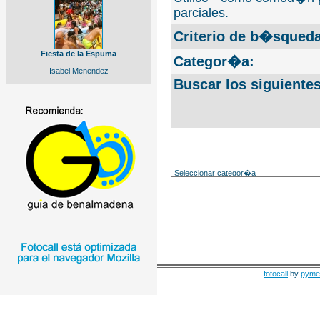
parciales.
Criterio de b�squeda
Fiesta de la Espuma
Categor�a:
Isabel Menendez
Buscar los siguiente
fotocall
by
pyme