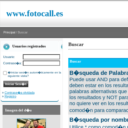
www.fotocall.es
Principal
/ Buscar
Buscar
Usuarios registrados
Usuario:
Buscar
Contrase�a:
B�squeda de Palabra
�Iniciar sesi�n autom�ticamente en la
siguiente visita?
Puede usar AND para defi
deben estar en los result
palabras alternativas qu
»
Contrase�a olvidada
»
Registro
los resultados y NOT para
no quiere ver en los resul
comod�n para comparaci
Imagen del d�a
B�squeda por nombre
Utilice * como comod�n 