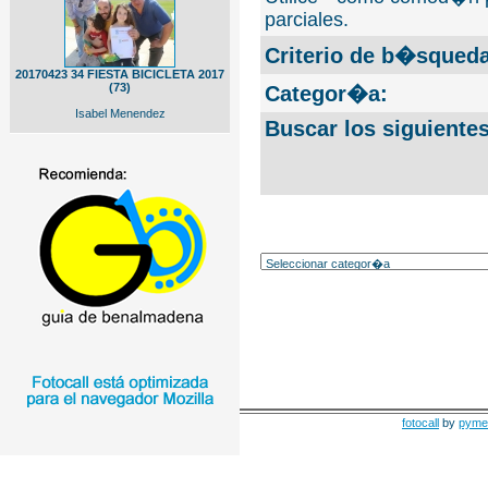
parciales.
Criterio de b�squeda
20170423 34 FIESTA BICICLETA 2017
(73)
Categor�a:
Isabel Menendez
Buscar los siguiente
fotocall
by
pyme