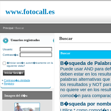
www.fotocall.es
Principal
/ Buscar
Buscar
Usuarios registrados
Usuario:
Buscar
Contrase�a:
B�squeda de Palabra
�Iniciar sesi�n autom�ticamente en la
siguiente visita?
Puede usar AND para defi
deben estar en los result
palabras alternativas qu
»
Contrase�a olvidada
»
Registro
los resultados y NOT para
no quiere ver en los resul
comod�n para comparaci
Imagen del d�a
B�squeda por nombre
Utilice * como comod�n 