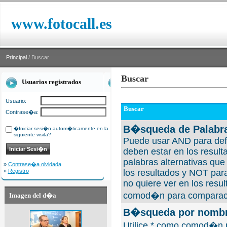
www.fotocall.es
Principal
/ Buscar
Buscar
Usuarios registrados
Usuario:
Buscar
Contrase�a:
B�squeda de Palabra
�Iniciar sesi�n autom�ticamente en la
siguiente visita?
Puede usar AND para defi
deben estar en los result
palabras alternativas qu
»
Contrase�a olvidada
»
Registro
los resultados y NOT para
no quiere ver en los resul
comod�n para comparaci
Imagen del d�a
B�squeda por nombre
Utilice * como comod�n 