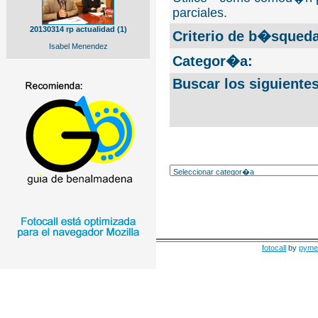
parciales.
20130314 rp actualidad (1)
Criterio de b�squeda
Isabel Menendez
Categor�a:
Buscar los siguiente
fotocall
by
pyme