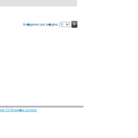
Im�genes por p�gina:
nto 3.0 Espa�a License
.