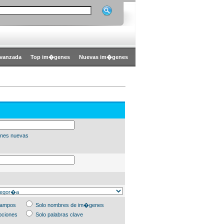
vanzada
Top im�genes
Nuevas im�genes
nes nuevas
campos
Solo nombres de im�genes
pciones
Solo palabras clave