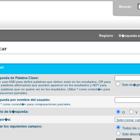
Buscar:
Registro
B�squeda a
car
ar
ueda de Palabra Clave:
 usar AND para definir palabras que deben estar en los resultados, OR para
Solo im�ge
ir palabras alternativas que pueden aparecer en los resultados y NOT para
ir palabras que no quiere ver en los resultados. Utilice * como comod�n para
raciones parciales.
ueda por nombre del usuario:
ce * como comod�n para comparaciones parciales.
erio de b�squeda:
O
Y
gor�a:
ar los siguientes campos:
Todos los 
Solo descri