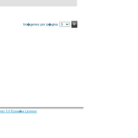
Im�genes por p�gina:
nto 3.0 Espa�a License
.