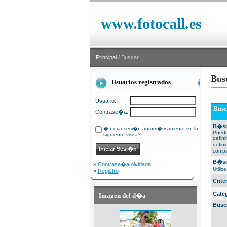
www.fotocall.es
Principal
/ Buscar
Bus
Usuarios registrados
Usuario:
Busc
Contrase�a:
B�sq
�Iniciar sesi�n autom�ticamente en la
Puede
siguiente visita?
defin
defin
compa
B�sq
»
Contrase�a olvidada
Utili
»
Registro
Crit
Cate
Imagen del d�a
Busc