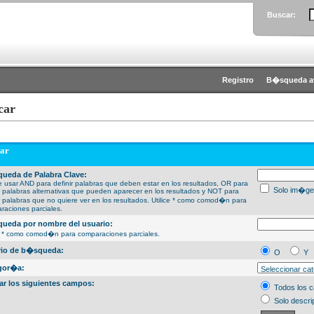
Buscar:
Registro
B�squeda a
car
ar
ueda de Palabra Clave:
 usar AND para definir palabras que deben estar en los resultados, OR para
Solo im�ge
ir palabras alternativas que pueden aparecer en los resultados y NOT para
ir palabras que no quiere ver en los resultados. Utilice * como comod�n para
raciones parciales.
ueda por nombre del usuario:
ce * como comod�n para comparaciones parciales.
erio de b�squeda:
O
Y
gor�a:
ar los siguientes campos:
Todos los 
Solo descri