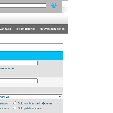
vanzada
Top im�genes
Nuevas im�genes
nes nuevas
campos
Solo nombres de im�genes
pciones
Solo palabras clave