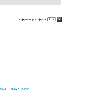
Im�genes por p�gina:
nto 3.0 Espa�a License
.