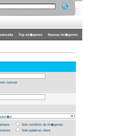
vanzada
Top im�genes
Nuevas im�genes
nes nuevas
campos
Solo nombres de im�genes
pciones
Solo palabras clave