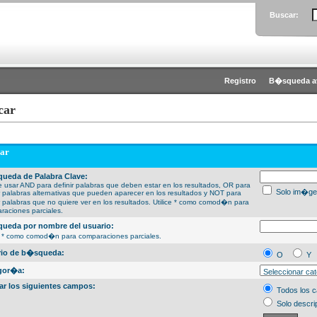
Buscar:
Registro
B�squeda a
car
ar
ueda de Palabra Clave:
 usar AND para definir palabras que deben estar en los resultados, OR para
Solo im�ge
ir palabras alternativas que pueden aparecer en los resultados y NOT para
ir palabras que no quiere ver en los resultados. Utilice * como comod�n para
raciones parciales.
ueda por nombre del usuario:
ce * como comod�n para comparaciones parciales.
erio de b�squeda:
O
Y
gor�a:
ar los siguientes campos:
Todos los 
Solo descri