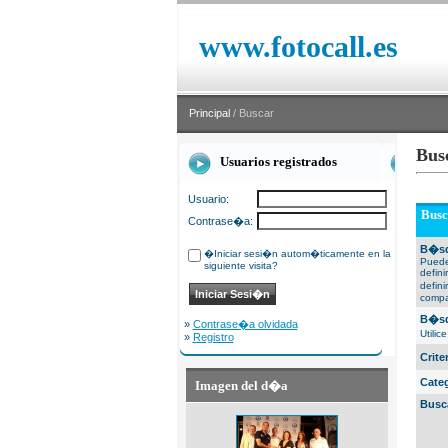
www.fotocall.es
Principal
/ Buscar
Bus
Usuarios registrados
Usuario:
Busc
Contrase�a:
B�sq
�Iniciar sesi�n autom�ticamente en la
Puede
siguiente visita?
defin
defin
compa
B�sq
»
Contrase�a olvidada
Utili
»
Registro
Crit
Cate
Imagen del d�a
Busc