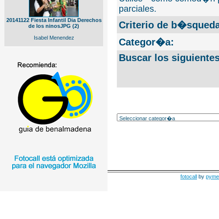
parciales.
20141122 Fiesta Infantil Dia Derechos
Criterio de b�squeda
de los ninosJPG (2)
Isabel Menendez
Categor�a:
Buscar los siguiente
fotocall
by
pyme