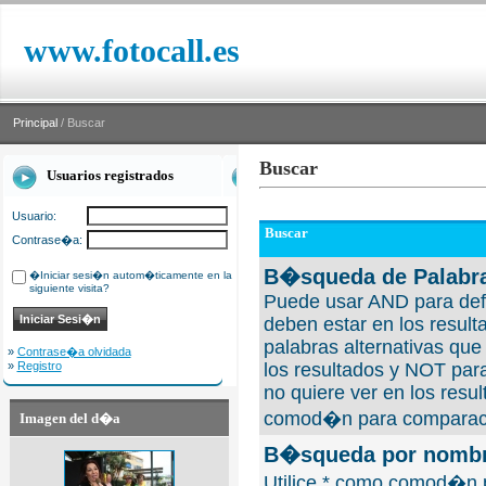
www.fotocall.es
Principal
/ Buscar
Buscar
Usuarios registrados
Usuario:
Buscar
Contrase�a:
B�squeda de Palabra
�Iniciar sesi�n autom�ticamente en la
siguiente visita?
Puede usar AND para defi
deben estar en los result
palabras alternativas qu
»
Contrase�a olvidada
»
Registro
los resultados y NOT para
no quiere ver en los resul
comod�n para comparaci
Imagen del d�a
B�squeda por nombre
Utilice * como comod�n 