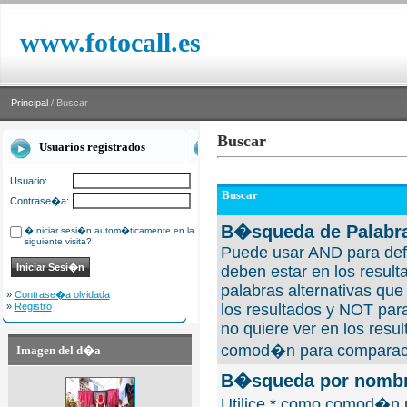
www.fotocall.es
Principal
/ Buscar
Buscar
Usuarios registrados
Usuario:
Buscar
Contrase�a:
B�squeda de Palabra
�Iniciar sesi�n autom�ticamente en la
siguiente visita?
Puede usar AND para defi
deben estar en los result
palabras alternativas qu
»
Contrase�a olvidada
»
Registro
los resultados y NOT para
no quiere ver en los resul
comod�n para comparaci
Imagen del d�a
B�squeda por nombre
Utilice * como comod�n 