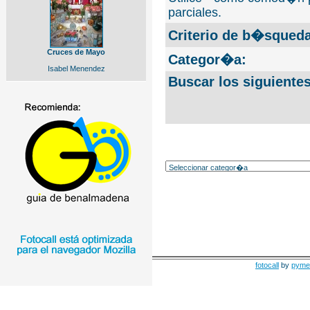
parciales.
Criterio de b�squeda
Cruces de Mayo
Categor�a:
Isabel Menendez
Buscar los siguiente
fotocall
by
pyme