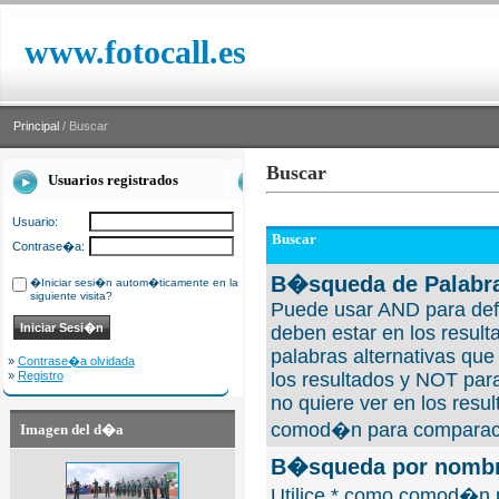
www.fotocall.es
Principal
/ Buscar
Buscar
Usuarios registrados
Usuario:
Buscar
Contrase�a:
B�squeda de Palabra
�Iniciar sesi�n autom�ticamente en la
siguiente visita?
Puede usar AND para defi
deben estar en los result
palabras alternativas qu
»
Contrase�a olvidada
»
Registro
los resultados y NOT para
no quiere ver en los resul
comod�n para comparaci
Imagen del d�a
B�squeda por nombre
Utilice * como comod�n 